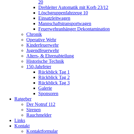
20
Drehleiter Automatik mit Korb 23/12
Löschgruppenfahrzeug 10
Einsatzleitwagen
Mannschaftstransportwagen
Feuerwehranhänger Dekontamination
Chronik
Operative Wehr
Kinderfeuerwehr
Jugendfeuerwehr
Alters- & Ehrenabteilung
Historische Technik
150-Jahrfeier
Rückblick Tag 1
Rückblick Tag 2
Rückblick Tag 3
Galerie
Sponsoren
Ratgeber
Der Notruf 112
Sirenen
Rauchmelder
Links
Kontakt
Kontaktformular