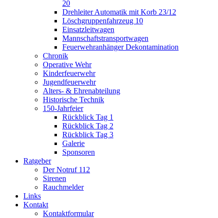
20
Drehleiter Automatik mit Korb 23/12
Löschgruppenfahrzeug 10
Einsatzleitwagen
Mannschaftstransportwagen
Feuerwehranhänger Dekontamination
Chronik
Operative Wehr
Kinderfeuerwehr
Jugendfeuerwehr
Alters- & Ehrenabteilung
Historische Technik
150-Jahrfeier
Rückblick Tag 1
Rückblick Tag 2
Rückblick Tag 3
Galerie
Sponsoren
Ratgeber
Der Notruf 112
Sirenen
Rauchmelder
Links
Kontakt
Kontaktformular