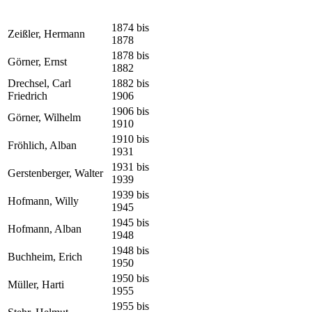
1874 bis
Zeißler, Hermann
1878
1878 bis
Görner, Ernst
1882
Drechsel, Carl
1882 bis
Friedrich
1906
1906 bis
Görner, Wilhelm
1910
1910 bis
Fröhlich, Alban
1931
1931 bis
Gerstenberger, Walter
1939
1939 bis
Hofmann, Willy
1945
1945 bis
Hofmann, Alban
1948
1948 bis
Buchheim, Erich
1950
1950 bis
Müller, Harti
1955
1955 bis