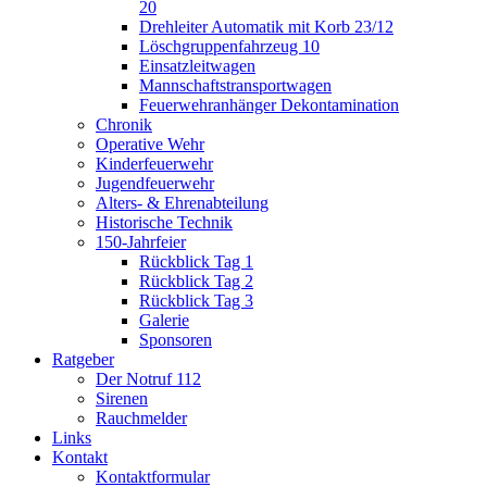
20
Drehleiter Automatik mit Korb 23/12
Löschgruppenfahrzeug 10
Einsatzleitwagen
Mannschaftstransportwagen
Feuerwehranhänger Dekontamination
Chronik
Operative Wehr
Kinderfeuerwehr
Jugendfeuerwehr
Alters- & Ehrenabteilung
Historische Technik
150-Jahrfeier
Rückblick Tag 1
Rückblick Tag 2
Rückblick Tag 3
Galerie
Sponsoren
Ratgeber
Der Notruf 112
Sirenen
Rauchmelder
Links
Kontakt
Kontaktformular