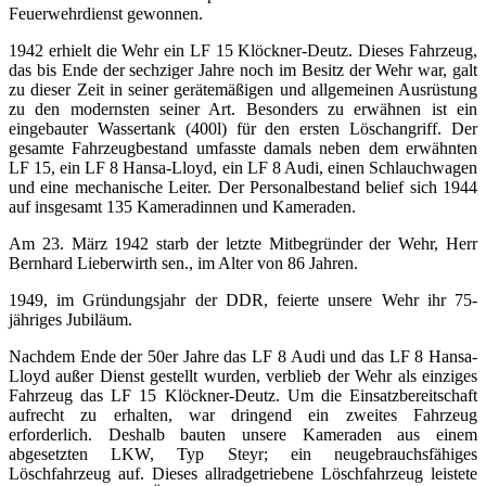
Feuerwehrdienst gewonnen.
1942 erhielt die Wehr ein LF 15 Klöckner-Deutz. Dieses Fahrzeug,
das bis Ende der sechziger Jahre noch im Besitz der Wehr war, galt
zu dieser Zeit in seiner gerätemäßigen und allgemeinen Ausrüstung
zu den modernsten seiner Art. Besonders zu erwähnen ist ein
eingebauter Wassertank (400l) für den ersten Löschangriff. Der
gesamte Fahrzeugbestand umfasste damals neben dem erwähnten
LF 15, ein LF 8 Hansa-Lloyd, ein LF 8 Audi, einen Schlauchwagen
und eine mechanische Leiter. Der Personalbestand belief sich 1944
auf insgesamt 135 Kameradinnen und Kameraden.
Am 23. März 1942 starb der letzte Mitbegründer der Wehr, Herr
Bernhard Lieberwirth sen., im Alter von 86 Jahren.
1949, im Gründungsjahr der DDR, feierte unsere Wehr ihr 75-
jähriges Jubiläum.
Nachdem Ende der 50er Jahre das LF 8 Audi und das LF 8 Hansa-
Lloyd außer Dienst gestellt wurden, verblieb der Wehr als einziges
Fahrzeug das LF 15 Klöckner-Deutz. Um die Einsatzbereitschaft
aufrecht zu erhalten, war dringend ein zweites Fahrzeug
erforderlich. Deshalb bauten unsere Kameraden aus einem
abgesetzten LKW, Typ Steyr; ein neugebrauchsfähiges
Löschfahrzeug auf. Dieses allradgetriebene Löschfahrzeug leistete