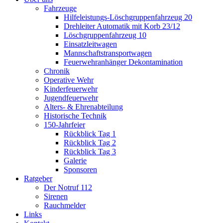
Fahrzeuge
Hilfeleistungs-Löschgruppenfahrzeug 20
Drehleiter Automatik mit Korb 23/12
Löschgruppenfahrzeug 10
Einsatzleitwagen
Mannschaftstransportwagen
Feuerwehranhänger Dekontamination
Chronik
Operative Wehr
Kinderfeuerwehr
Jugendfeuerwehr
Alters- & Ehrenabteilung
Historische Technik
150-Jahrfeier
Rückblick Tag 1
Rückblick Tag 2
Rückblick Tag 3
Galerie
Sponsoren
Ratgeber
Der Notruf 112
Sirenen
Rauchmelder
Links