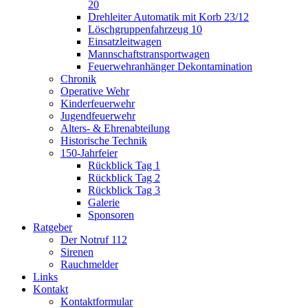
20
Drehleiter Automatik mit Korb 23/12
Löschgruppenfahrzeug 10
Einsatzleitwagen
Mannschaftstransportwagen
Feuerwehranhänger Dekontamination
Chronik
Operative Wehr
Kinderfeuerwehr
Jugendfeuerwehr
Alters- & Ehrenabteilung
Historische Technik
150-Jahrfeier
Rückblick Tag 1
Rückblick Tag 2
Rückblick Tag 3
Galerie
Sponsoren
Ratgeber
Der Notruf 112
Sirenen
Rauchmelder
Links
Kontakt
Kontaktformular