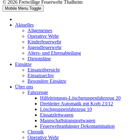
© 2026 Freiwillige Feuerwehr Thalheim
Mobile Menu Toggle
Aktuelles
Allgemeines
Operative Wehr
Kinderfeuerwehr
Jugendfeuerwehr
Alters- und Ehrenabteilung
Dienstpläne
Einsätze
Einsatzübersicht
Einsatzarchiv
Besondere Einsätze
Über uns
Fahrzeuge
Hilfeleistungs-Löschgruppenfahrzeug 20
Drehleiter Automatik mit Korb 23/12
Löschgruppenfahrzeug 10
Einsatzleitwagen
Mannschaftstransportwagen
Feuerwehranhänger Dekontamination
Chronik
Operative Wehr