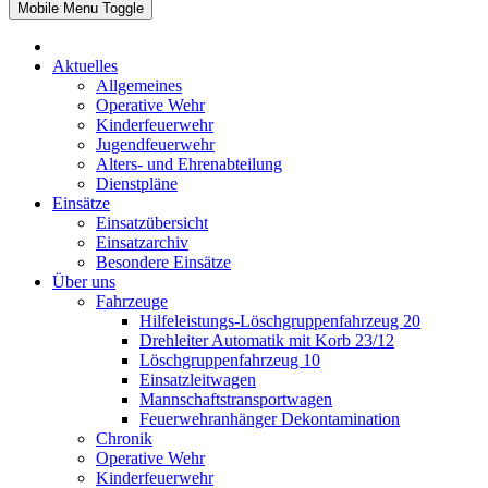
Mobile Menu Toggle
Aktuelles
Allgemeines
Operative Wehr
Kinderfeuerwehr
Jugendfeuerwehr
Alters- und Ehrenabteilung
Dienstpläne
Einsätze
Einsatzübersicht
Einsatzarchiv
Besondere Einsätze
Über uns
Fahrzeuge
Hilfeleistungs-Löschgruppenfahrzeug 20
Drehleiter Automatik mit Korb 23/12
Löschgruppenfahrzeug 10
Einsatzleitwagen
Mannschaftstransportwagen
Feuerwehranhänger Dekontamination
Chronik
Operative Wehr
Kinderfeuerwehr