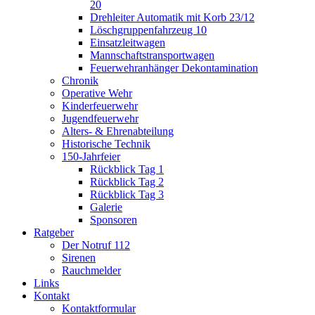
20
Drehleiter Automatik mit Korb 23/12
Löschgruppenfahrzeug 10
Einsatzleitwagen
Mannschaftstransportwagen
Feuerwehranhänger Dekontamination
Chronik
Operative Wehr
Kinderfeuerwehr
Jugendfeuerwehr
Alters- & Ehrenabteilung
Historische Technik
150-Jahrfeier
Rückblick Tag 1
Rückblick Tag 2
Rückblick Tag 3
Galerie
Sponsoren
Ratgeber
Der Notruf 112
Sirenen
Rauchmelder
Links
Kontakt
Kontaktformular