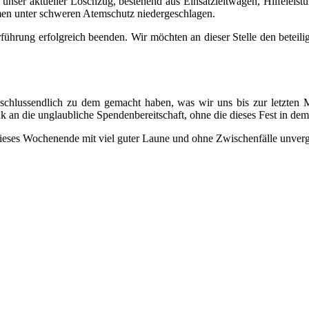
 unser aktueller Löschzug, bestehend aus Einsatzleitwagen, Hilfeleis
en unter schweren Atemschutz niedergeschlagen.
führung erfolgreich beenden. Wir möchten an dieser Stelle den betei
schlussendlich zu dem gemacht haben, was wir uns bis zur letzten M
k an die unglaubliche Spendenbereitschaft, ohne die dieses Fest in d
 dieses Wochenende mit viel guter Laune und ohne Zwischenfälle unver