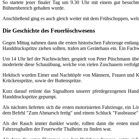
So startete jener finaler Tag um 9.30 Uhr mit einem gut besucht
Bühnenbereich gehalten wurde.
Anschließend ging es auch gleich weiter mit dem Frühschoppen, we
Die Geschichte des Feuerlöschwesens
Gegen Mittag nahmen dann die ersten historischen Fahrzeuge entlang d
Handdruckspritze ziehen sollten, trafen am Gerätehaus ein. Ein Fachw
Um 14 Uhr lief der Nachtwächter, gespielt von Peter Püschmann übe
moderierte diese Schauübung, welche von vielen Zuschauern verfolg
Hektisch wurden Eimer und Nachttöpfe von Männern, Frauen und Kin
Krückenspritze, sowie der Buttenspritze.
Kurz darauf ertönte das Signalhorn unserer pferdegezogenen Hand
Handdruckspritze gepumpt.
Als nächstes lieferten sich die ersten motorisierten Fahrzeuge, ei
dem Befehl "Zum Abmarsch fertig" und einem Schluck "Fassbrause" a
Als der Rauch immer dunkler wurde, rollten dann die ersten mode
Fahrzeughallen der Feuerwehr Thalheim zu finden war.