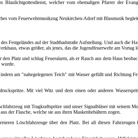
en Blaulichtgottesdienst, welcher vom ehemaligen Pfarrer der Eva
lches vom Feuerwehrmusikzug Neukirchen-Adorf mit Blasmusik begleit
es Festgeländes auf der Stadtbadstraße Aufstellung. Und auch die Hafl
erkhaus, etwas größer, als jenes, das die Jugendfeuerwehr am Vortag lö
r den Platz und schlug Feueralarm, als er Rauch aus dem Haus beobach
t wurde.
dern am "nahegelegenen Teich" mit Wasser gefüllt und Richtung Feu
druckspritze. Mit viel Witz und dem einen oder anderen Wasserspr
n Löschfahrzeug mit Tragkraftspritze und unser Signalbläser mit seine
us der Flasche, welche sie aus ihren Maskenbehältern zogen.
rneren Löschfahrzeuge über den Platz. Bei all diesen Fahrzeugen h