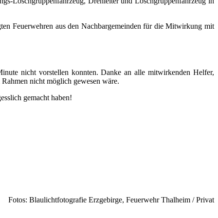
tungs-Löschgruppenfahrzeug, Drehleiter und Löschgruppenfahrzeug in
ligten Feuerwehren aus den Nachbargemeinden für die Mitwirkung mit
inute nicht vorstellen konnten. Danke an alle mitwirkenden Helfer,
em Rahmen nicht möglich gewesen wäre.
gesslich gemacht haben!
Fotos: Blaulichtfotografie Erzgebirge, Feuerwehr Thalheim / Privat