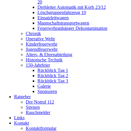
20
Drehleiter Automatik mit Korb 23/12
Löschgruppenfahrzeug 10
Einsatzleitwagen
Mannschaftstransportwagen
Feuerwehranhänger Dekontamination
Chronik
Operative Wehr
Kinderfeuerwehr
Jugendfeuerwehr
Alters- & Ehrenabteilung
Historische Technik
150-Jahrfeier
Rückblick Tag 1
Rückblick Tag 2
Rückblick Tag 3
Galerie
Sponsoren
Ratgeber
Der Notruf 112
Sirenen
Rauchmelder
Links
Kontakt
Kontaktformular