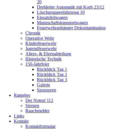
20
Drehleiter Automatik mit Korb 23/12
Löschgruppenfahrzeug 10
Einsatzleitwagen
Mannschaftstransportwagen
Feuerwehranhänger Dekontamination
Chronik
Operative Wehr
Kinderfeuerwehr
Jugendfeuerwehr
Alters- & Ehrenabteilung
Historische Technik
150-Jahrfeier
Rückblick Tag 1
Rückblick Tag 2
Rückblick Tag 3
Galerie
Sponsoren
Ratgeber
Der Notruf 112
Sirenen
Rauchmelder
Links
Kontakt
Kontaktformular