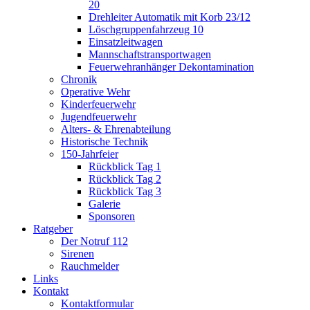
20
Drehleiter Automatik mit Korb 23/12
Löschgruppenfahrzeug 10
Einsatzleitwagen
Mannschaftstransportwagen
Feuerwehranhänger Dekontamination
Chronik
Operative Wehr
Kinderfeuerwehr
Jugendfeuerwehr
Alters- & Ehrenabteilung
Historische Technik
150-Jahrfeier
Rückblick Tag 1
Rückblick Tag 2
Rückblick Tag 3
Galerie
Sponsoren
Ratgeber
Der Notruf 112
Sirenen
Rauchmelder
Links
Kontakt
Kontaktformular