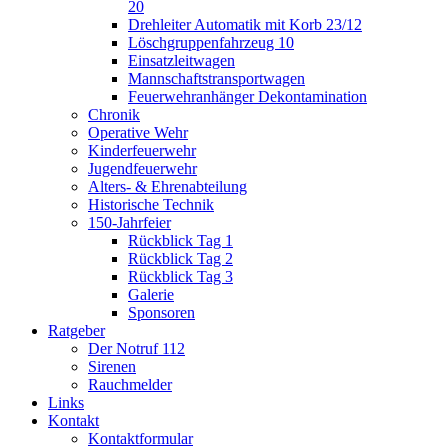
20
Drehleiter Automatik mit Korb 23/12
Löschgruppenfahrzeug 10
Einsatzleitwagen
Mannschaftstransportwagen
Feuerwehranhänger Dekontamination
Chronik
Operative Wehr
Kinderfeuerwehr
Jugendfeuerwehr
Alters- & Ehrenabteilung
Historische Technik
150-Jahrfeier
Rückblick Tag 1
Rückblick Tag 2
Rückblick Tag 3
Galerie
Sponsoren
Ratgeber
Der Notruf 112
Sirenen
Rauchmelder
Links
Kontakt
Kontaktformular