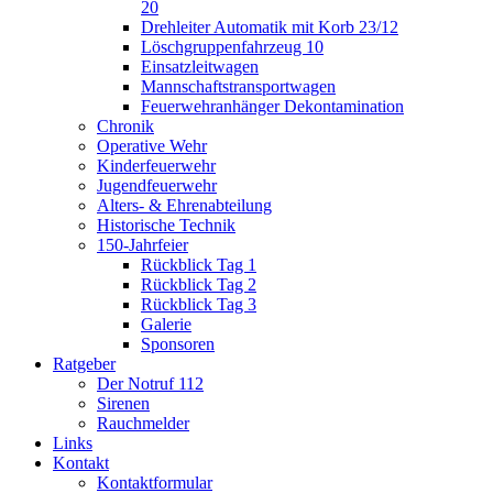
20
Drehleiter Automatik mit Korb 23/12
Löschgruppenfahrzeug 10
Einsatzleitwagen
Mannschaftstransportwagen
Feuerwehranhänger Dekontamination
Chronik
Operative Wehr
Kinderfeuerwehr
Jugendfeuerwehr
Alters- & Ehrenabteilung
Historische Technik
150-Jahrfeier
Rückblick Tag 1
Rückblick Tag 2
Rückblick Tag 3
Galerie
Sponsoren
Ratgeber
Der Notruf 112
Sirenen
Rauchmelder
Links
Kontakt
Kontaktformular