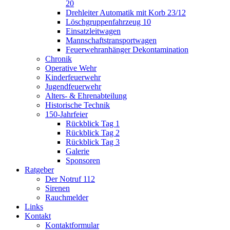
20
Drehleiter Automatik mit Korb 23/12
Löschgruppenfahrzeug 10
Einsatzleitwagen
Mannschaftstransportwagen
Feuerwehranhänger Dekontamination
Chronik
Operative Wehr
Kinderfeuerwehr
Jugendfeuerwehr
Alters- & Ehrenabteilung
Historische Technik
150-Jahrfeier
Rückblick Tag 1
Rückblick Tag 2
Rückblick Tag 3
Galerie
Sponsoren
Ratgeber
Der Notruf 112
Sirenen
Rauchmelder
Links
Kontakt
Kontaktformular