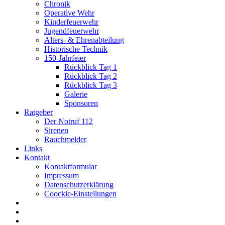
Chronik
Operative Wehr
Kinderfeuerwehr
Jugendfeuerwehr
Alters- & Ehrenabteilung
Historische Technik
150-Jahrfeier
Rückblick Tag 1
Rückblick Tag 2
Rückblick Tag 3
Galerie
Sponsoren
Ratgeber
Der Notruf 112
Sirenen
Rauchmelder
Links
Kontakt
Kontaktformular
Impressum
Datenschutzerklärung
Coockie-Einstellungen