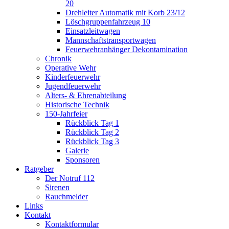
20
Drehleiter Automatik mit Korb 23/12
Löschgruppenfahrzeug 10
Einsatzleitwagen
Mannschaftstransportwagen
Feuerwehranhänger Dekontamination
Chronik
Operative Wehr
Kinderfeuerwehr
Jugendfeuerwehr
Alters- & Ehrenabteilung
Historische Technik
150-Jahrfeier
Rückblick Tag 1
Rückblick Tag 2
Rückblick Tag 3
Galerie
Sponsoren
Ratgeber
Der Notruf 112
Sirenen
Rauchmelder
Links
Kontakt
Kontaktformular