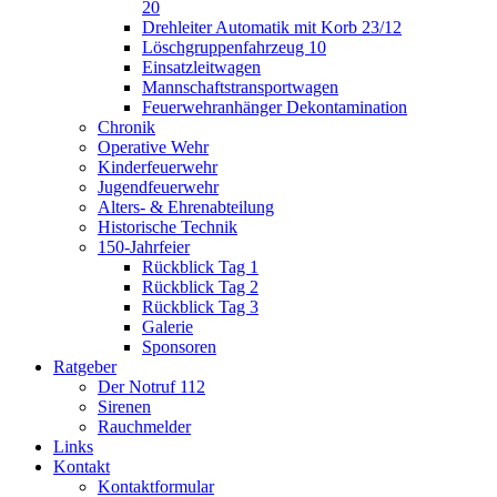
20
Drehleiter Automatik mit Korb 23/12
Löschgruppenfahrzeug 10
Einsatzleitwagen
Mannschaftstransportwagen
Feuerwehranhänger Dekontamination
Chronik
Operative Wehr
Kinderfeuerwehr
Jugendfeuerwehr
Alters- & Ehrenabteilung
Historische Technik
150-Jahrfeier
Rückblick Tag 1
Rückblick Tag 2
Rückblick Tag 3
Galerie
Sponsoren
Ratgeber
Der Notruf 112
Sirenen
Rauchmelder
Links
Kontakt
Kontaktformular