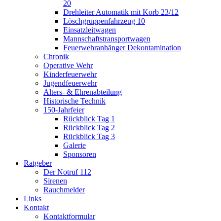
20
Drehleiter Automatik mit Korb 23/12
Löschgruppenfahrzeug 10
Einsatzleitwagen
Mannschaftstransportwagen
Feuerwehranhänger Dekontamination
Chronik
Operative Wehr
Kinderfeuerwehr
Jugendfeuerwehr
Alters- & Ehrenabteilung
Historische Technik
150-Jahrfeier
Rückblick Tag 1
Rückblick Tag 2
Rückblick Tag 3
Galerie
Sponsoren
Ratgeber
Der Notruf 112
Sirenen
Rauchmelder
Links
Kontakt
Kontaktformular