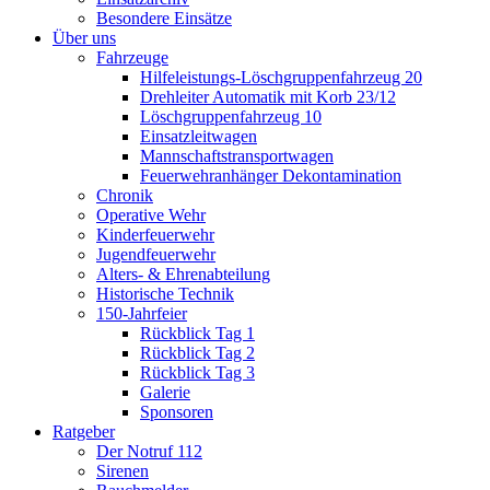
Besondere Einsätze
Über uns
Fahrzeuge
Hilfeleistungs-Löschgruppenfahrzeug 20
Drehleiter Automatik mit Korb 23/12
Löschgruppenfahrzeug 10
Einsatzleitwagen
Mannschaftstransportwagen
Feuerwehranhänger Dekontamination
Chronik
Operative Wehr
Kinderfeuerwehr
Jugendfeuerwehr
Alters- & Ehrenabteilung
Historische Technik
150-Jahrfeier
Rückblick Tag 1
Rückblick Tag 2
Rückblick Tag 3
Galerie
Sponsoren
Ratgeber
Der Notruf 112
Sirenen