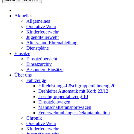
Aktuelles
Allgemeines
Operative Wehr
Kinderfeuerwehr
Jugendfeuerwehr
Alters- und Ehrenabteilung
Dienstpläne
Einsätze
Einsatzübersicht
Einsatzarchiv
Besondere Einsätze
Über uns
Fahrzeuge
Hilfeleistungs-Löschgruppenfahrzeug 20
Drehleiter Automatik mit Korb 23/12
Löschgruppenfahrzeug 10
Einsatzleitwagen
Mannschaftstransportwagen
Feuerwehranhänger Dekontamination
Chronik
Operative Wehr
Kinderfeuerwehr