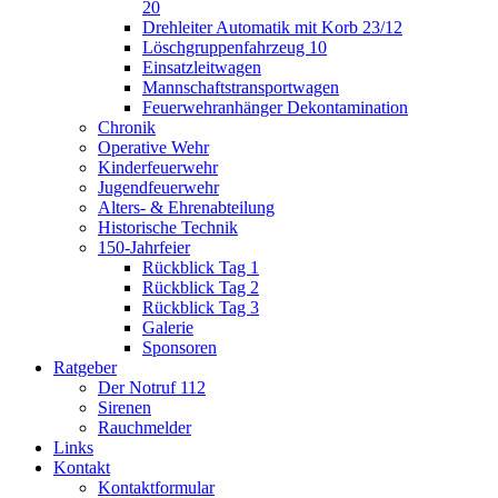
20
Drehleiter Automatik mit Korb 23/12
Löschgruppenfahrzeug 10
Einsatzleitwagen
Mannschaftstransportwagen
Feuerwehranhänger Dekontamination
Chronik
Operative Wehr
Kinderfeuerwehr
Jugendfeuerwehr
Alters- & Ehrenabteilung
Historische Technik
150-Jahrfeier
Rückblick Tag 1
Rückblick Tag 2
Rückblick Tag 3
Galerie
Sponsoren
Ratgeber
Der Notruf 112
Sirenen
Rauchmelder
Links
Kontakt
Kontaktformular